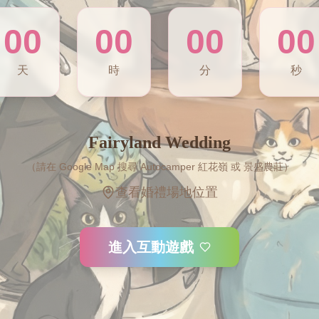
00
00
00
00
天
時
分
秒
Fairyland Wedding
（請在 Google Map 搜尋 Autocamper 紅花嶺 或 景盛農莊）
查看婚禮場地位置
進入互動遊戲